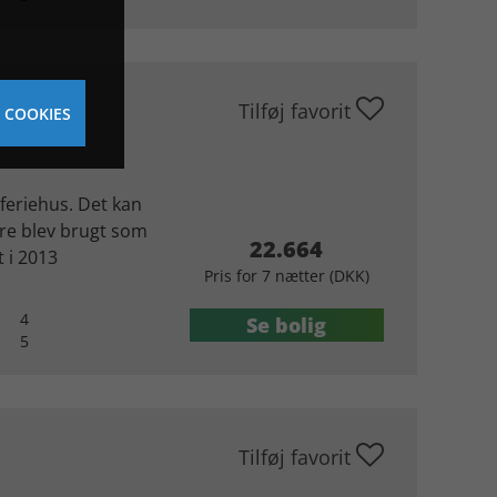
Tilføj favorit
 COOKIES
 feriehus. Det kan
gere blev brugt som
22.664
 i 2013
Pris for 7 nætter (DKK)
4
Se bolig
5
Tilføj favorit