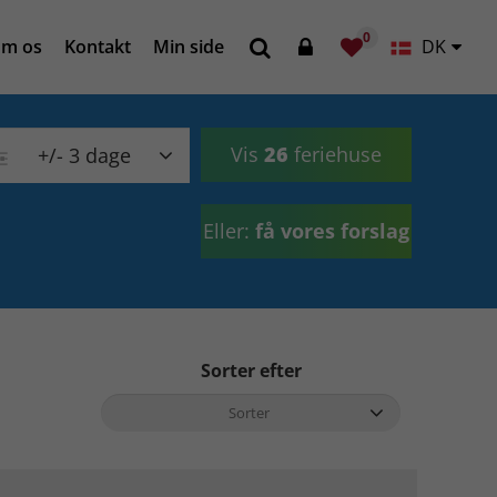
0
m os
Kontakt
Min side
DK
Vis
26
feriehuse
+/- 3 dage
Eller:
få vores forslag
Sorter efter