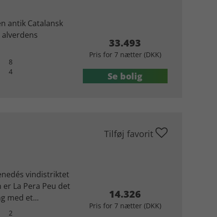
en antik Catalansk
r alverdens
33.493
Pris for 7 nætter (DKK)
8
4
Se bolig
Tilføj favorit
Penedés vindistriktet
 er La Pera Peu det
14.326
g med et...
Pris for 7 nætter (DKK)
2