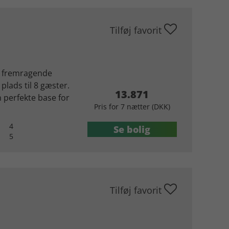
Tilføj favorit
n fremragende
plads til 8 gæster.
13.871
en perfekte base for
Pris for 7 nætter (DKK)
4
Se bolig
5
Tilføj favorit