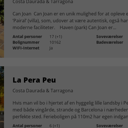
Costa Daurada & Tarragona
Can Joan Can Joan er en unik mulighed for at opleve 
’Pairal’ (villa), som, udover at være autentisk, også ha
moderne faciliteter. Haven (park) Can Joan er...
Antal personer
17 (+1)
Soveværelser
Bolignummer
10162
Badeværelser
WIFI-Internet
Ja
La Pera Peu
Costa Daurada & Tarragona
Hvis man vil bo i hjertet af en hyggelig lille landsby i 
med både vingårde, strande og Barcelona i nærheden
perfekte sted. Ferieboligen på 110m2 har egen indgan
Antal personer
6 (+1)
Soveværelser