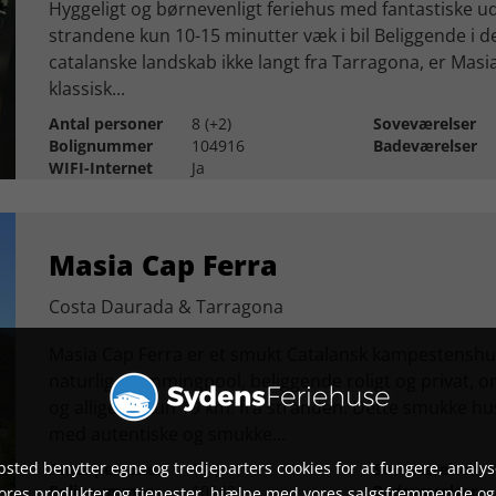
Hyggeligt og børnevenligt feriehus med fantastiske ud
strandene kun 10-15 minutter væk i bil Beliggende i 
catalanske landskab ikke langt fra Tarragona, er Masia
klassisk...
Antal personer
8 (+2)
Soveværelser
Bolignummer
104916
Badeværelser
WIFI-Internet
Ja
Masia Cap Ferra
Costa Daurada & Tarragona
Masia Cap Ferra er et smukt Catalansk kampestenshu
naturlig swimmingpool, beliggende roligt og privat, o
og alligevel kun 19 km. fra stranden. Dette smukke hus
med autentiske og smukke...
sted benytter egne og tredjeparters cookies for at fungere, analys
Antal personer
12 (+1)
Soveværelser
Bolignummer
10140
Badeværelser
vores produkter og tjenester, hjælpe med vores salgsfremmende og