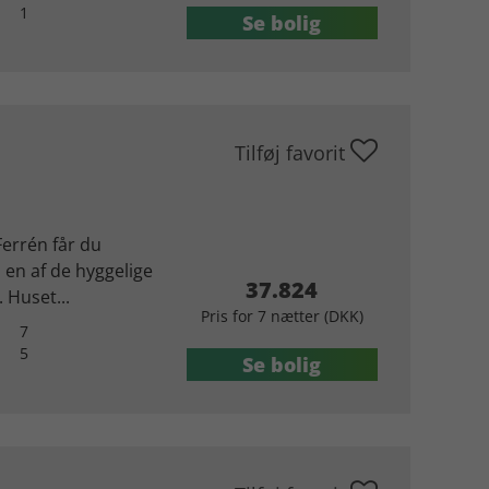
1
Se bolig
Tilføj favorit
Ferrén får du
 i en af de hyggelige
37.824
 Huset...
Pris for 7 nætter (DKK)
7
5
Se bolig