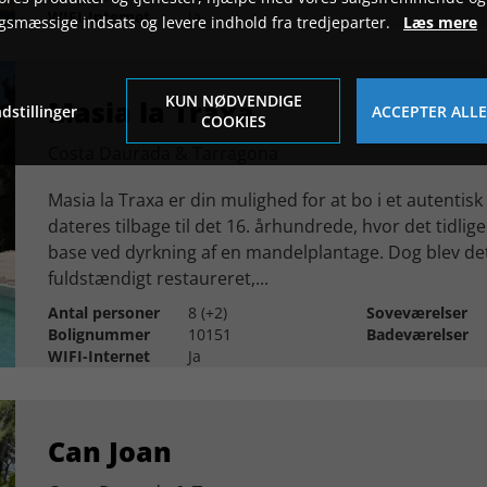
WIFI-Internet
Ja
gsmæssige indsats og levere indhold fra tredjeparter.
Læs mere
KUN NØDVENDIGE
Masia la Traxa
dstillinger
ACCEPTER ALLE
COOKIES
Costa Daurada & Tarragona
Masia la Traxa er din mulighed for at bo i et autentisk
dateres tilbage til det 16. århundrede, hvor det tidli
base ved dyrkning af en mandelplantage. Dog blev det
fuldstændigt restaureret,...
Antal personer
8 (+2)
Soveværelser
Bolignummer
10151
Badeværelser
WIFI-Internet
Ja
Can Joan