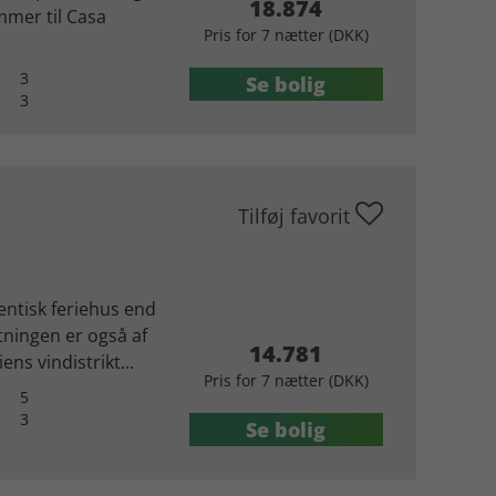
18.874
mmer til Casa
Pris for 7 nætter (DKK)
3
Se bolig
3
Tilføj favorit
entisk feriehus end
etningen er også af
14.781
ens vindistrikt...
Pris for 7 nætter (DKK)
5
3
Se bolig