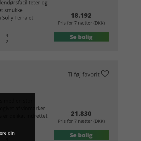
endørsfaciliteter og
det smukke
18.192
 Sol y Terra et
Pris for 7 nætter (DKK)
4
Se bolig
2
Tilføj favorit
s med en stor
mgivet af vinmarker
21.830
 er delikat indrettet
Pris for 7 nætter (DKK)
ere din
4
Se bolig
3