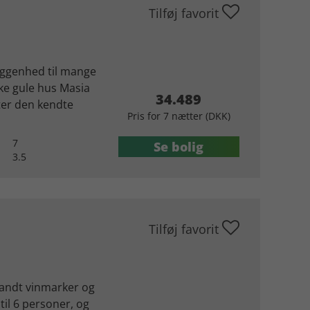
Tilføj favorit
iggenhed til mange
ke gule hus Masia
34.489
fter den kendte
Pris for 7 nætter (DKK)
7
Se bolig
3.5
Tilføj favorit
blandt vinmarker og
 til 6 personer, og