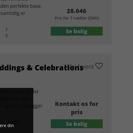
 den perfekte base.
28.046
 samtidig er
Pris for 7 nætter (DKK)
7
Se bolig
5
ddings & Celebrations
Tilføj favorit
ted! La Sala er det
rangement. Den
Kontakt os for
r og bar. Den ligger
pris
104892
Se bolig
ere din