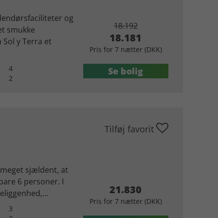
endørsfaciliteter og
18.192
det smukke
18.181
 Sol y Terra et
Pris for 7 nætter (DKK)
4
Se bolig
2
Tilføj favorit
 meget sjældent, at
bare 6 personer. I
21.830
eliggenhed,...
Pris for 7 nætter (DKK)
3