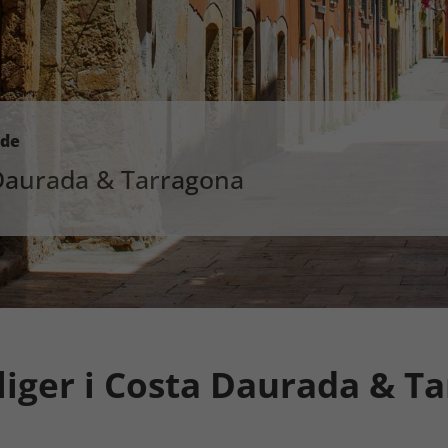
åde
Daurada & Tarragona
liger i Costa Daurada & T