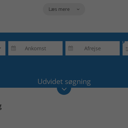
Læs mere


Udvidet søgning
g