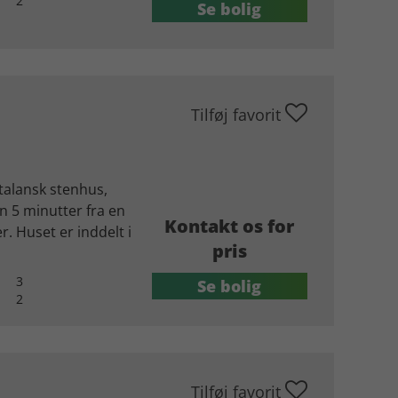
2
Se bolig
Tilføj favorit
talansk stenhus,
n 5 minutter fra en
Kontakt os for
. Huset er inddelt i
pris
3
Se bolig
2
Tilføj favorit