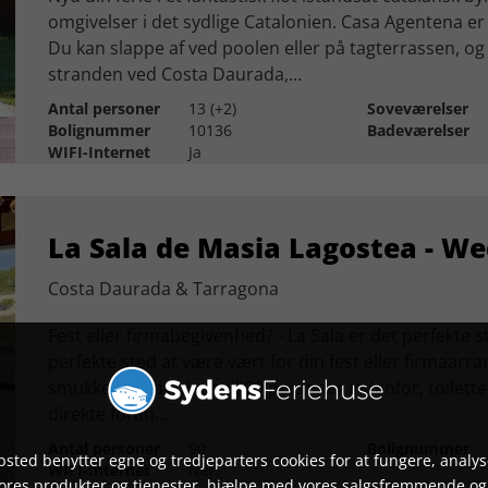
omgivelser i det sydlige Catalonien. Casa Agentena er
Du kan slappe af ved poolen eller på tagterrassen, og
stranden ved Costa Daurada,...
Antal personer
13 (+2)
Soveværelser
Bolignummer
10136
Badeværelser
WIFI-Internet
Ja
La Sala de Masia Lagostea - We
Costa Daurada & Tarragona
Fest eller firmabegivenhed? - La Sala er det perfekte s
perfekte sted at være vært for din fest eller firmaar
smukke sal har plads til 90 personer indenfor, toilette
direkte foran...
Antal personer
90
Bolignummer
sted benytter egne og tredjeparters cookies for at fungere, analys
WIFI-Internet
Nej
vores produkter og tjenester, hjælpe med vores salgsfremmende og