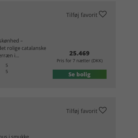
Tilføj favorit
 skønhed –
et rolige catalanske
25.469
rræn i...
Pris for 7 nætter (DKK)
5
5
Se bolig
Tilføj favorit
byhus i smukke