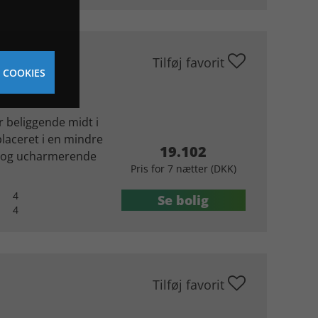
Tilføj favorit
 COOKIES
r beliggende midt i
placeret i en mindre
19.102
de og ucharmerende
Pris for 7 nætter (DKK)
4
Se bolig
4
Tilføj favorit