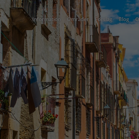
Information
Områder
Forslag
Blog
O