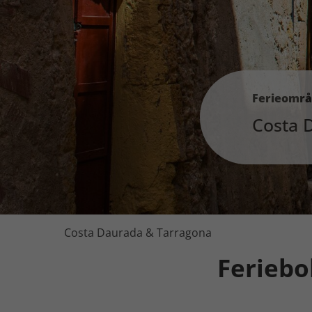
Ferieomr
Costa 
Costa Daurada & Tarragona
Feriebo