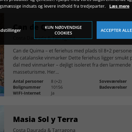
gsmæssige indsats og levere indhold fra tredjeparter.
Læs mere
Can de Quima
KUN NØDVENDIGE
dstillinger
ACCEPTER ALLE
COOKIES
Costa Daurada & Tarragona
Can de Quima – et feriehus med plads til 8+2 persone
de catalanske vinmarker Dette feriehus ligger smukt 
dal med vinmarker – dejligt isoleret fra den larmen
masseturisme. Her...
Antal personer
8 (+2)
Soveværelser
Bolignummer
10156
Badeværelser
WIFI-Internet
Ja
Masia Sol y Terra
Costa Daurada & Tarragona