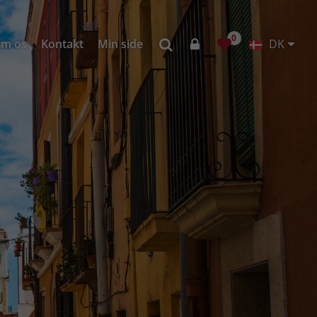
0
m os
Kontakt
Min side
DK