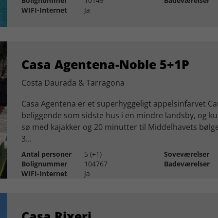
Bolignummer
10149
Badeværelser
WIFI-Internet
Ja
Casa Agentena-Noble 5+1P
Costa Daurada & Tarragona
Casa Agentena er et superhyggeligt appelsinfarvet Ca
beliggende som sidste hus i en mindre landsby, og ku
sø med kajakker og 20 minutter til Middelhavets bølger
3...
Antal personer
5 (+1)
Soveværelser
Bolignummer
104767
Badeværelser
WIFI-Internet
Ja
Casa Rixeri