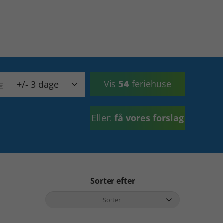
Vis
54
feriehuse
+/- 3 dage
Eller:
få vores forslag
Sorter efter