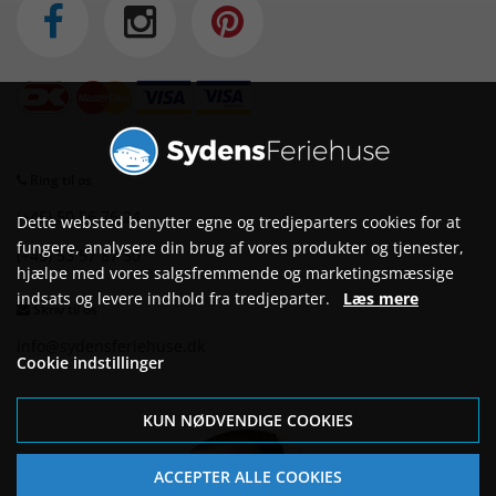
Ring til os
(+45) 50 56 76 24
Dette websted benytter egne og tredjeparters cookies for at
fungere, analysere din brug af vores produkter og tjenester,
(+45) 53 57 87 30
hjælpe med vores salgsfremmende og marketingsmæssige
indsats og levere indhold fra tredjeparter.
Læs mere
Skriv til os
info@sydensferiehuse.dk
Cookie indstillinger
KUN NØDVENDIGE COOKIES
ACCEPTER ALLE COOKIES