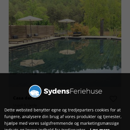
Casa del Pez
Urgell & Lleida
Dette websted benytter egne og tredjeparters cookies for at
Antal personer
16 (+2)
fungere, analysere din brug af vores produkter og tjenester,
Soveværelser
8
hjælpe med vores salgsfremmende og marketingsmæssige
Bolignummer
10115
indsats og levere indhold fra tredjeparter.
Læs mere