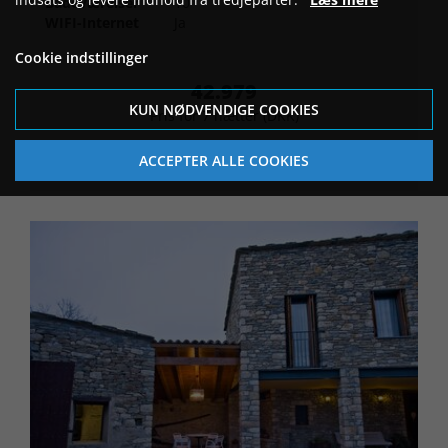
Badeværelser
10
WIFI-Internet
Ja
Cookie indstillinger
42.979
KUN NØDVENDIGE COOKIES
Pris for 7 nætter (DKK)
Se bolig
ACCEPTER ALLE COOKIES