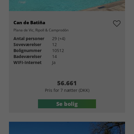
Can de Batiña
Plana de Vic, Ripoll & Camprodón
Antal personer
29 (+4)
Soveværelser
12
Bolignummer
10512
Badeværelser
14
WIFI-Internet
Ja
56.661
Pris for 7 nætter (DKK)
Se bolig