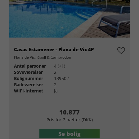
Casas Estamener - Plana de Vic 4P
Plana de Vic, Ripoll & Camprodón
Antal personer
4 (+1)
Soveværelser
2
Bolignummer
139502
Badeværelser
2
WIFI-Internet
Ja
10.877
Pris for 7 nætter (DKK)
Se bolig