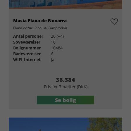
Masia Plana de Novarra
Plana de Vic, Ripoll & Camprodón
Antal personer
20 (+4)
Soveværelser
10
Bolignummer
10484
Badeværelser
6
WIFI-Internet
Ja
36.384
Pris for 7 nætter (DKK)
Se bolig