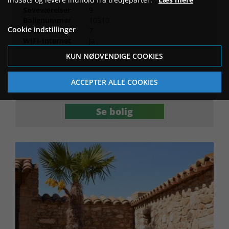
Soveværelser
9
Bolignummer
10510
Cookie indstillinger
Badeværelser
7
WIFI-Internet
Ja
KUN NØDVENDIGE COOKIES
40.022
ACCEPTER ALLE COOKIES
Pris for 7 nætter (DKK)
Se bolig