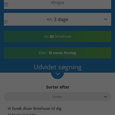

+/- 3 dage
Vis
62
feriehuse
Eller:
få vores forslag
Udvidet søgning
Sorter efter
Vi fandt disse feriehuse til dig
62 feriehuse fundet