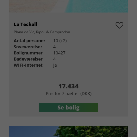
La Techall
Plana de Vic, Ripoll & Camprodón
Antal personer
10 (+2)
Soveværelser
4
Bolignummer
10427
Badeværelser
4
WIFI-Internet
Ja
17.434
Pris for 7 nætter (DKK)
Se bolig