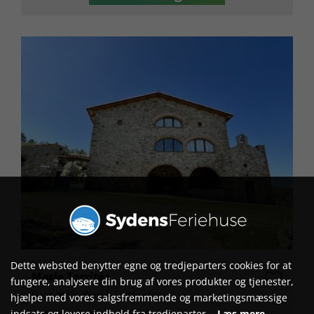
Dette websted benytter egne og tredjeparters cookies for at
Masia Torrités
fungere, analysere din brug af vores produkter og tjenester,
Plana de Vic, Ripoll & Camprodón
hjælpe med vores salgsfremmende og marketingsmæssige
Antal personer
18 (+5)
indsats og levere indhold fra tredjeparter.
Læs mere