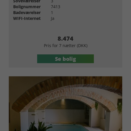
Soveværelser
3
Bolignummer
7413
Badeværelser
1
WIFI-Internet
Ja
8.474
Pris for 7 nætter (DKK)
Se bolig