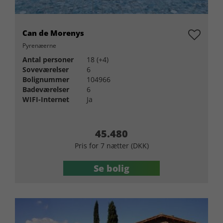
Can de Morenys
Pyrenæerne
Antal personer
18 (+4)
Soveværelser
6
Bolignummer
104966
Badeværelser
6
WIFI-Internet
Ja
45.480
Pris for 7 nætter (DKK)
Se bolig