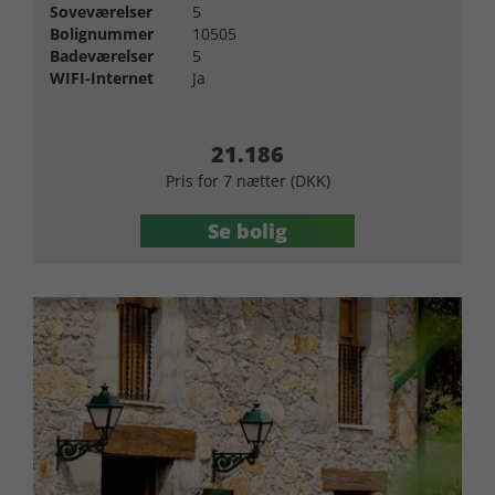
Soveværelser
5
Bolignummer
10505
Badeværelser
5
WIFI-Internet
Ja
21.186
Pris for 7 nætter (DKK)
Se bolig