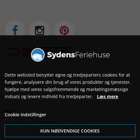
Dette websted benytter egne og tredjeparters cookies for at
Ring til os
fungere, analysere din brug af vores produkter og tjenester,
(+45) 50 56 76 24
hjælpe med vores salgsfremmende og marketingsmæssige
(+45) 53 57 87 30
indsats og levere indhold fra tredjeparter.
Læs mere
Skriv til os
Cookie indstillinger
info@sydensferiehuse.dk
KUN NØDVENDIGE COOKIES