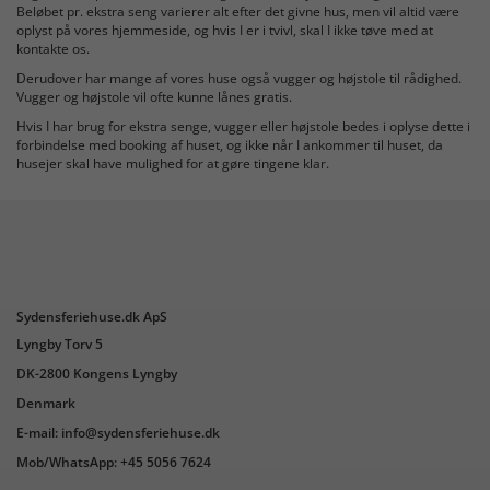
Beløbet pr. ekstra seng varierer alt efter det givne hus, men vil altid være
oplyst på vores hjemmeside, og hvis I er i tvivl, skal I ikke tøve med at
kontakte os.
Derudover har mange af vores huse også vugger og højstole til rådighed.
Vugger og højstole vil ofte kunne lånes gratis.
Hvis I har brug for ekstra senge, vugger eller højstole bedes i oplyse dette i
forbindelse med booking af huset, og ikke når I ankommer til huset, da
husejer skal have mulighed for at gøre tingene klar.
Sydensferiehuse.dk ApS
Lyngby Torv 5
DK-2800 Kongens Lyngby
Denmark
E-mail: info@sydensferiehuse.dk
Mob/WhatsApp: +45 5056 7624