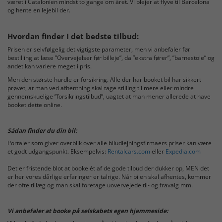
været i Catalonien mindst to gange om året. Vi plejer at flyve til Barcelona
og hente en lejebil der.
Hvordan finder I det bedste tilbud:
Prisen er selvfølgelig det vigtigste parameter, men vi anbefaler før
bestilling at læse ”Overvejelser før billeje”, da ”ekstra fører”, ”barnestole” og
andet kan variere meget i pris.
Men den største hurdle er forsikring. Alle der har booket bil har sikkert
prøvet, at man ved afhentning skal tage stilling til mere eller mindre
gennemskuelige ”forsikringstilbud”, uagtet at man mener allerede at have
booket dette online.
Sådan finder du din bil:
Portaler som giver overblik over alle biludlejningsfirmaers priser kan være
et godt udgangspunkt. Eksempelvis:
Rentalcars.com
eller
Expedia.com
Det er fristende blot at booke ét af de gode tilbud der dukker op, MEN det
er her vores dårlige erfaringer er talrige. Når bilen skal afhentes, kommer
der ofte tillæg og man skal foretage uovervejede til- og fravalg mm.
Vi anbefaler at booke på selskabets egen hjemmeside: