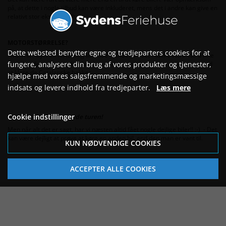
på, at dette i nogle tilbud kan være inkluderet, mens det i andre kan give en
relativt stor ekstraudgift.
MOTORSTØRRELSE?
Dette websted benytter egne og tredjeparters cookies for at
Hvis I har lejet en feriebolig lidt inde i landet, vil det måske være værd ikke
at vælge den allermindste bil, da enkelte minibiler kan have lidt svært ved
fungere, analysere din brug af vores produkter og tjenester,
at klare de Catalanske bakker.
hjælpe med vores salgsfremmende og marketingsmæssige
indsats og levere indhold fra tredjeparter.
Læs mere
Cookie indstillinger
Og så er det bare at nyde turen!
Men når alt det er sagt, har vi næsten altid fået nogle dejlige biler!! :-) - Det
kan være dejligt at prøve at køre en anden bil, end den man er vant til.
KUN NØDVENDIGE COOKIES
ACCEPTER ALLE COOKIES