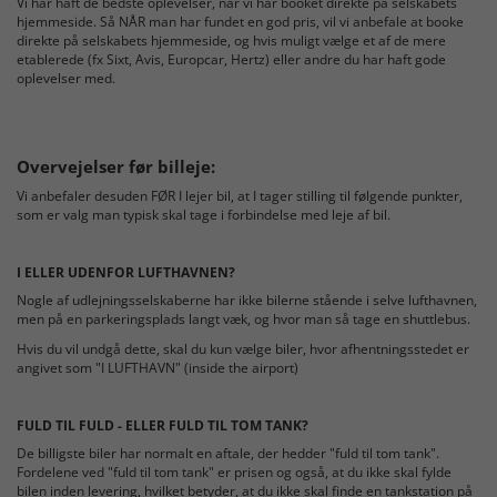
Vi har haft de bedste oplevelser, når vi har booket direkte på selskabets
hjemmeside. Så NÅR man har fundet en god pris, vil vi anbefale at booke
direkte på selskabets hjemmeside, og hvis muligt vælge et af de mere
etablerede (fx Sixt, Avis, Europcar, Hertz) eller andre du har haft gode
oplevelser med.
Overvejelser før billeje:
Vi anbefaler desuden FØR I lejer bil, at I tager stilling til følgende punkter,
som er valg man typisk skal tage i forbindelse med leje af bil.
I ELLER UDENFOR LUFTHAVNEN?
Nogle af udlejningsselskaberne har ikke bilerne stående i selve lufthavnen,
men på en parkeringsplads langt væk, og hvor man så tage en shuttlebus.
Hvis du vil undgå dette, skal du kun vælge biler, hvor afhentningsstedet er
angivet som "I LUFTHAVN" (inside the airport)
FULD TIL FULD - ELLER FULD TIL TOM TANK?
De billigste biler har normalt en aftale, der hedder "fuld til tom tank".
Fordelene ved "fuld til tom tank" er prisen og også, at du ikke skal fylde
bilen inden levering, hvilket betyder, at du ikke skal finde en tankstation på