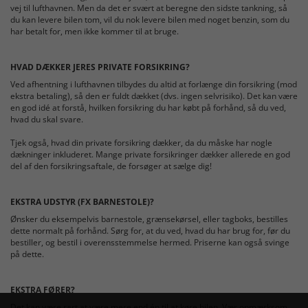
vej til lufthavnen. Men da det er svært at beregne den sidste tankning, så
du kan levere bilen tom, vil du nok levere bilen med noget benzin, som du
har betalt for, men ikke kommer til at bruge.
HVAD DÆKKER JERES PRIVATE FORSIKRING?
Ved afhentning i lufthavnen tilbydes du altid at forlænge din forsikring (mod
ekstra betaling), så den er fuldt dækket (dvs. ingen selvrisiko). Det kan være
en god idé at forstå, hvilken forsikring du har købt på forhånd, så du ved,
hvad du skal svare.
Tjek også, hvad din private forsikring dækker, da du måske har nogle
dækninger inkluderet. Mange private forsikringer dækker allerede en god
del af den forsikringsaftale, de forsøger at sælge dig!
EKSTRA UDSTYR (FX BARNESTOLE)?
Ønsker du eksempelvis barnestole, grænsekørsel, eller tagboks, bestilles
dette normalt på forhånd. Sørg for, at du ved, hvad du har brug for, før du
bestiller, og bestil i overensstemmelse hermed. Priserne kan også svinge
på dette.
EKSTRA FØRER?
Det kan være rart at være mere end én til at køre bilen. Vær opmærksom