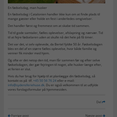
En fødselsdag, man husker
En fødselsdag i Catalonien handler ikke kun om at finde plads til
mange gæster eller holde en fest i anderledes omgivelser.
Det handler først og fremmest om at skabe tid sammen.
Tid til gode samtaler, fælles oplevelser, afslapning og nærvær. Tid
til at fejre fødselaren uden at skulle nå det hele på få timer.
Det var det, vi selv oplevede, da Bertel fyldte 50 år. Fødselsdagen
blev en del af en større fælles oplevelse, hvor både familie og
venner fik minder med hjem.
Og ofte er det netop den tid, man får sammen før og efter selve
fødselsdagen, der gør fejringen til noget, alle husker længe efter,
at ferien er slut.
Hvis du har brug for hjælp til at planlægge din fødselsdag, så
kontakt os på tlf.
+45 50 56 76 24
eller e-mail:
info@sydensferiehuse.dk
. Du er også velkommen til at udfylde
vores forslagsformular på hjemmesiden.
Del
Forrige post
Næste post