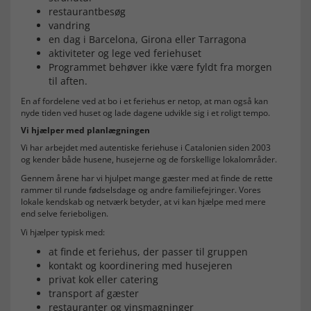
restaurantbesøg
vandring
en dag i Barcelona, Girona eller Tarragona
aktiviteter og lege ved feriehuset
Programmet behøver ikke være fyldt fra morgen
til aften.
En af fordelene ved at bo i et feriehus er netop, at man også kan
nyde tiden ved huset og lade dagene udvikle sig i et roligt tempo.
Vi hjælper med planlægningen
Vi har arbejdet med autentiske feriehuse i Catalonien siden 2003
og kender både husene, husejerne og de forskellige lokalområder.
Gennem årene har vi hjulpet mange gæster med at finde de rette
rammer til runde fødselsdage og andre familiefejringer. Vores
lokale kendskab og netværk betyder, at vi kan hjælpe med mere
end selve ferieboligen.
Vi hjælper typisk med:
at finde et feriehus, der passer til gruppen
kontakt og koordinering med husejeren
privat kok eller catering
transport af gæster
restauranter og vinsmagninger