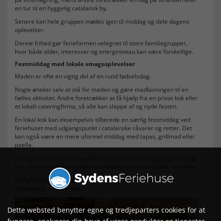
en tur til en hyggelig catalansk by.
Senere kan hele gruppen mødes igen til middag og dele dagens
oplevelser.
Denne frihed gør ferieformen velegnet til store familiegrupper,
hvor både alder, interesser og energiniveau kan være forskellige.
Festmiddag med lokale smagsoplevelser
Maden er ofte en vigtig del af en rund fødselsdag.
Nogle ønsker selv at stå for maden og gøre madlavningen til en
fælles aktivitet. Andre foretrækker at få hjælp fra en privat kok eller
et lokalt cateringfirma, så alle kan slappe af og nyde festen.
En lokal kok kan eksempelvis tilberede en særlig festmiddag ved
feriehuset med udgangspunkt i catalanske råvarer og retter. Det
kan også være en mere uformel middag med tapas, grillmad eller
paella.
Fejringen kan desuden kombineres med en vinsmagning, et besøg
hos en lokal producent eller en middag på en restaurant i området.
Mulighederne afhænger af feriehuset, området og den type
fødselsdag, man ønsker.
Dette websted benytter egne og tredjeparters cookies for at