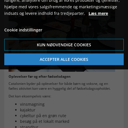
fungere, analysere din brug af vores produkter og tjenester,
hjælpe med vores salgsfremmende og marketingsmæssige
indsats og levere indhold fra tredjeparter.
Læs mere
Cookie indstillinger
KUN NØDVENDIGE COOKIES
ACCEPTER ALLE COOKIES
Oplevelser før og efter fødselsdagen
Catalonien byder på oplevelser for både børn og voksne, og en
fælles aktivitet kan være en hyggelig del af fødselsdagsopholdet.
Det kan eksempelvis være:
vinsmagning
kajaktur
cykeltur på en grøn rute
besøg på et lokalt marked
strandtur