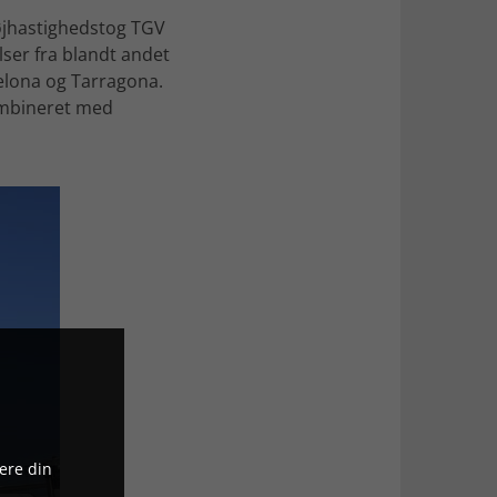
højhastighedstog TGV
ser fra blandt andet
rcelona og Tarragona.
kombineret med
ere din