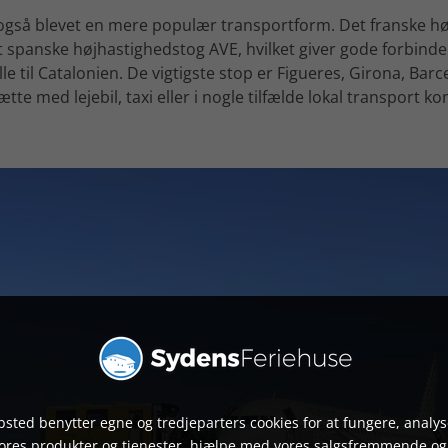
g også blevet en mere populær transportform. Det franske 
 spanske højhastighedstog AVE, hvilket giver gode forbindel
lle til Catalonien. De vigtigste stop er Figueres, Girona, Ba
tte med lejebil, taxi eller i nogle tilfælde lokal transport 
sted benytter egne og tredjeparters cookies for at fungere, analys
vores produkter og tjenester, hjælpe med vores salgsfremmende og