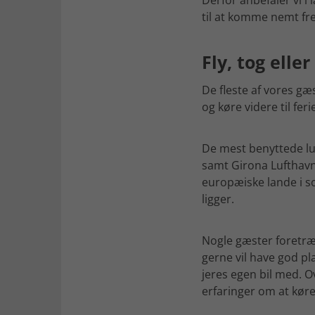
Derfor anbefaler vi i l
til at komme nemt fre
Fly, tog eller
De fleste af vores gæ
og køre videre til fer
De mest benyttede luf
samt Girona Lufthavn
europæiske lande i so
ligger.
Nogle gæster foretrækk
gerne vil have god pla
jeres egen bil med. Ov
erfaringer om at køre 