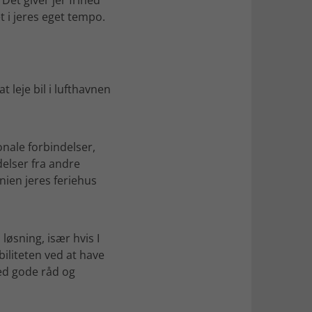
 Det giver jer frihed
t i jeres eget tempo.
 leje bil i lufthavnen
onale forbindelser,
elser fra andre
nien jeres feriehus
løsning, især hvis I
biliteten ved at have
med gode råd og