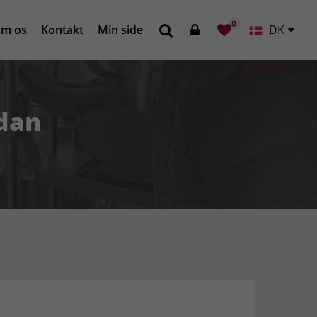
0
m os
Kontakt
Min side
DK
ådan
m