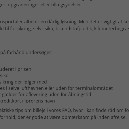
ger, opgraderinger eller tillægsydelser.
risportaler altid er en dårlig løsning. Men det er vigtigt at 
ld til forsikring, selvrisiko, brændstofpolitik, kilometerbegræ
 I på forhånd undersøger:
uderet i prisen
siko
sikring der følger med
es i selve lufthavnen eller uden for terminalområdet
r gælder for aflevering uden for åbningstid
reditkort i førerens navn
aktiske tips om billeje i vores FAQ, hvor I kan finde råd om fo
forhold, der er gode at være opmærksom på inden afrejse.