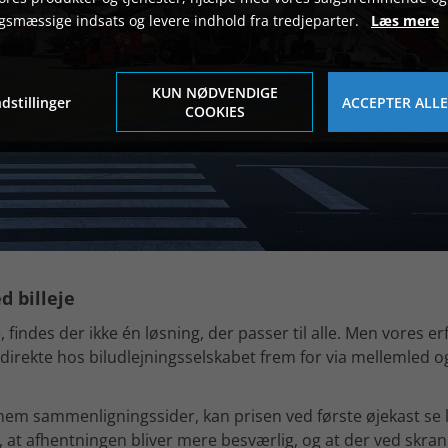
gsmæssige indsats og levere indhold fra tredjeparter.
Læs mere
KUN NØDVENDIGE
dstillinger
ACCEPTER ALLE
COOKIES
d billeje
, findes der ikke én løsning, der passer til alle. Men vores erf
e direkte hos biludlejningsselskabet frem for via mellemled o
m sammenligningssider, kan prisen ved første øjekast se l
 at afhentningen bliver mere besværlig, og at der ved skran