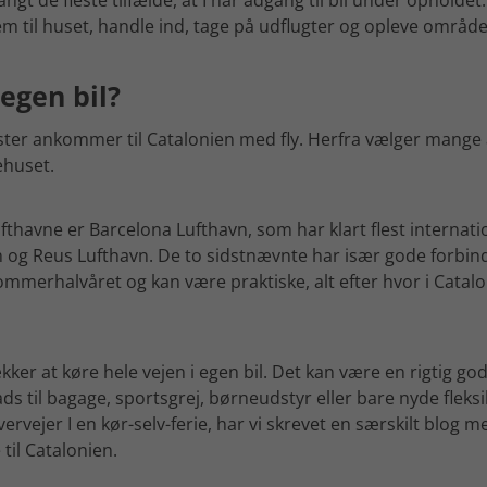
angt de fleste tilfælde, at I har adgang til bil under opholdet.
m til huset, handle ind, tage på udflugter og opleve område
 egen bil?
ster ankommer til Catalonien med fly. Herfra vælger mange at
iehuset.
thavne er Barcelona Lufthavn, som har klart flest internati
 og Reus Lufthavn. De to sidstnævnte har især gode forbind
mmerhalvåret og kan være praktiske, alt efter hvor i Catalo
er at køre hele vejen i egen bil. Det kan være en rigtig god 
ds til bagage, sportsgrej, børneudstyr eller bare nyde fleksi
ervejer I en kør-selv-ferie, har vi skrevet en særskilt blog 
til Catalonien.