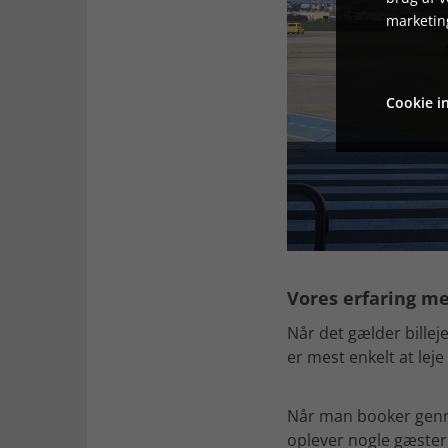
marketin
Cookie in
Vores erfaring me
Når det gælder billeje
er mest enkelt at lej
Når man booker genne
oplever nogle gæster,