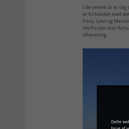
I de senere år er to
er forbundet med det
Paris, Lyon og Marsei
Herfra kan man fortsæ
afhentning.
Dette web
brug af 